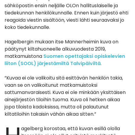
sähköpostin ensin neljälle OLOn hallituslaiselle ja
tiedekunnan henkilökunnalle. Ennen kuin järjestö ehti
reagoida viestin sisältöön, viesti lähti seuraavaksi jo
koko tiedekunnalle.
Hagelbergin mukaan itse Mannerheimin kuva on
päätynyt kiltahuoneelle alkuvuodesta 2019,
matkamuistona
Suomen opettajaksi opiskelevien
liiton (SOOL) järjestämiltä Talvipäiviltä
.
”Kuvaa ei ole valikoitu sitä esittävän henkilön takia,
vaan se on valikoitunut matkamuistoksi
sattumanvaraisesti. Kuva ei ole minkään yksittäisen
ainejärjestön tiloihin tuoma. Kuva oli hetken aikaa
jopa tiloista kadoksissa, mutta oli palautunut
kiltatiloihin takaisin vähän aikaa sitten.”
agelberg korostaa, että kuvan esillä ololla