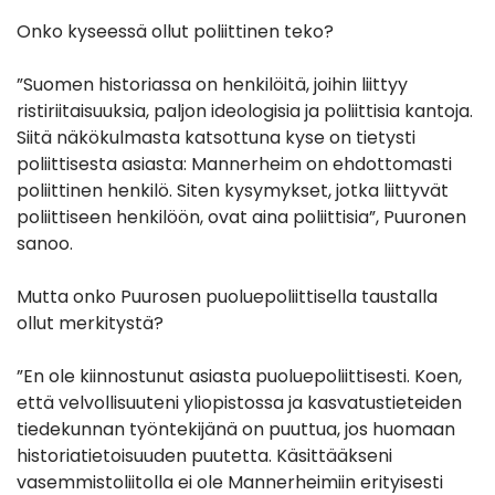
Onko kyseessä ollut poliittinen teko?
”Suomen historiassa on henkilöitä, joihin liittyy
ristiriitaisuuksia, paljon ideologisia ja poliittisia kantoja.
Siitä näkökulmasta katsottuna kyse on tietysti
poliittisesta asiasta: Mannerheim on ehdottomasti
poliittinen henkilö. Siten kysymykset, jotka liittyvät
poliittiseen henkilöön, ovat aina poliittisia”, Puuronen
sanoo.
Mutta onko Puurosen puoluepoliittisella taustalla
ollut merkitystä?
”En ole kiinnostunut asiasta puoluepoliittisesti. Koen,
että velvollisuuteni yliopistossa ja kasvatustieteiden
tiedekunnan työntekijänä on puuttua, jos huomaan
historiatietoisuuden puutetta. Käsittääkseni
vasemmistoliitolla ei ole Mannerheimiin erityisesti