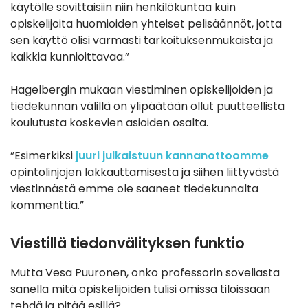
käytölle sovittaisiin niin henkilökuntaa kuin
opiskelijoita huomioiden yhteiset pelisäännöt, jotta
sen käyttö olisi
varmasti tarkoituksenmukaista
ja
kaikkia kunnioittavaa.”
Hagelbergin mukaan v
iestiminen opiskelijoiden ja
tiedekunnan välillä on ylipäätään ollut puutteellista
koulutusta koskevi
en asioiden osalta.
”Esimerkiksi
juuri julkaistuun kannanottoomme
opintolinjojen lakkauttamisesta ja siihen liittyvästä
viestinnästä emme ole saaneet tiedekunnalta
kommenttia.”
Viestillä tiedonvälityksen funktio
Mutta Vesa Puuronen, onko professorin soveliasta
sanella mitä opiskelijoiden tulisi omissa tiloissaan
tehdä ja pitää esillä?