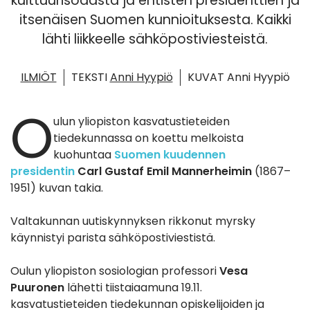
kulttuurisodasta ja entisten presidenttien ja
itsenäisen Suomen kunnioituksesta. Kaikki
lähti liikkeelle sähköpostiviesteistä.
ILMIÖT
TEKSTI
Anni Hyypiö
KUVAT Anni Hyypiö
O
ulun yliopiston kasvatustieteiden
tiedekunnassa on koettu melkoista
kuohuntaa
Suomen kuudennen
presidentin
Carl
Gustaf Emil Mannerheimin
(1867–
1951) kuvan takia.
Valtakunnan uutiskynnyksen rikkonut myrsky
käynnistyi parista sähköpostiviestistä.
Oulun yliopiston sosiologian professori
Vesa
Puuronen
lähetti tiistaiaamuna 19.11.
kasvatustieteiden tiedekunnan opiskelijoiden ja