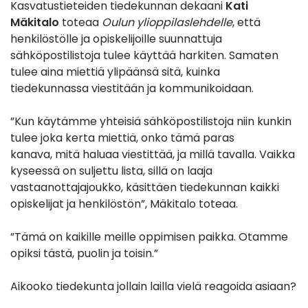
Kasvatustieteiden tiedekunnan dekaani
Kati
Mäkitalo
toteaa
Oulun ylioppilaslehdelle
, että
henkilöstölle ja opiskelijoille suunnattuja
sähköpostilistoja tulee käyttää harkiten. Samaten
tulee aina miettiä ylipäänsä sitä, kuinka
tiedekunnassa viestitään ja kommunikoidaan.
”Kun käytämme yhteisiä sähköpostilistoja niin kunkin
tulee joka kerta miettiä, onko tämä paras
kanava, mitä haluaa viestittää, ja millä tavalla. Vaikka
kyseessä on suljettu lista, sillä on laaja
vastaanottajajoukko, käsittäen tiedekunnan kaikki
opiskelijat ja henkilöstön”, Mäkitalo toteaa.
”Tämä on kaikille meille oppimisen paikka. Otamme
opiksi tästä, puolin ja toisin.”
Aikooko tiedekunta jollain lailla vielä reagoida asiaan?