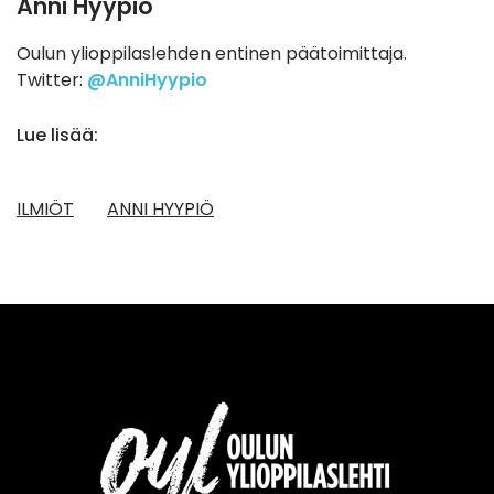
Anni Hyypiö
Oulun ylioppilaslehden entinen päätoimittaja.
Twitter:
@AnniHyypio
Lue lisää:
ILMIÖT
ANNI HYYPIÖ