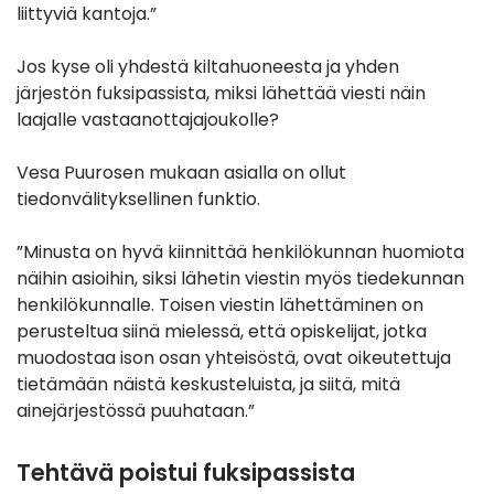
liittyviä kantoja.”
Jos kyse oli yhdestä kiltahuoneesta ja yhden
järjestön fuksipassista, miksi lähettää viesti näin
laajalle vastaanottajajoukolle?
Vesa Puurosen mukaan asialla on ollut
tiedonvälityksellinen funktio.
”Minusta on hyvä kiinnittää henkilökunnan huomiota
näihin asioihin, siksi lähetin viestin myös tiedekunnan
henkilökunnalle. Toisen viestin lähettäminen on
perusteltua siinä mielessä, että opiskelijat, jotka
muodostaa ison osan yhteisöstä, ovat oikeutettuja
tietämään näistä keskusteluista, ja siitä, mitä
ainejärjestössä puuhataan.”
Tehtävä poistui fuksipassista