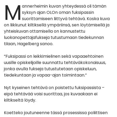
M
annerheimin kuvan yhteydessä oli tämän
syksyn ajan OLOn oman fuksipassin
suorittamiseen liittyvä tehtävä. Koska kuva
on liikkunut kiltiksellä ympäriinsä, sen löytämisellä ja
yhteiskuvan ottamisella on kannustettu
luokanopettajafukseja tutustumaan tiedekunnan
tilaan, Hagelberg sanoo.
”Fuksipassi on leikkimielinen sekä vapaaehtoinen
uusille opiskelijoille suunnattu tehtäväkokonaisuus,
jonka avulla fukseja tutustutetaan opiskeluun,
tiedekuntaan ja vapaa-ajan toimintaan.”
Nyt kyseinen tehtävä on poistettu fuksipassista –
eipä tehtävää voisi suorittaa, jos kuvaakaan ei
kiltikseltä löydy.
Koetteko joutuneenne tässä prosessissa poliittisen