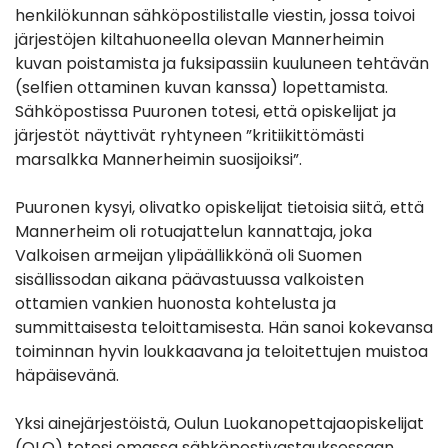
henkilökunnan sähköpostilistalle viestin, jossa toivoi
järjestöjen kiltahuoneella olevan Mannerheimin
kuvan poistamista ja fuksipassiin kuuluneen tehtävän
(selfien ottaminen kuvan kanssa) lopettamista.
Sähköpostissa Puuronen totesi, että opiskelijat ja
järjestöt näyttivät ryhtyneen ”kritiikittömästi
marsalkka Mannerheimin suosijoiksi”.
Puuronen kysyi, olivatko opiskelijat tietoisia siitä, että
Mannerheim oli rotuajattelun kannattaja, joka
Valkoisen armeijan ylipäällikkönä oli Suomen
sisällissodan aikana päävastuussa valkoisten
ottamien vankien huonosta kohtelusta ja
summittaisesta teloittamisesta. Hän sanoi kokevansa
toiminnan hyvin loukkaavana ja teloitettujen muistoa
häpäisevänä.
Yksi ainejärjestöistä, Oulun Luokanopettajaopiskelijat
(OLO) totesi omassa sähköpostivastauksessaan