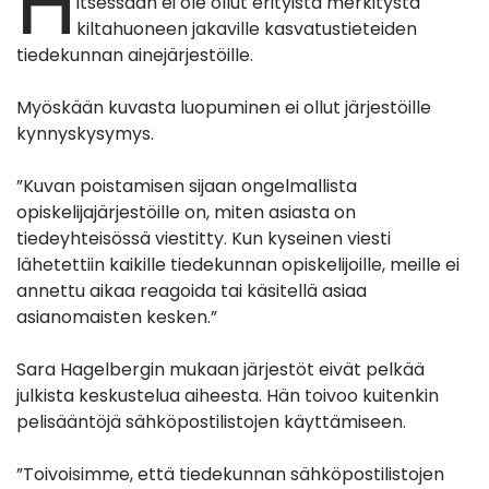
H
itsessään ei ole ollut erityistä merkitystä
kiltahuoneen jakaville kasvatustieteiden
tiedekunnan ainejärjestöille.
Myöskään kuvasta luopuminen ei ollut järjestöille
kynnyskysymys.
”Kuvan poistamisen sijaan ongelmallista
opiskelijajärjestöille on, miten asiasta on
tiedeyhteisössä viestitty. Kun kyseinen viesti
lähetettiin kaikille tiedekunnan opiskelijoille, meille ei
annettu aikaa reagoida tai käsitellä asiaa
asianomaisten kesken.”
Sara Hagelbergin mukaan järjestöt eivät pelkää
julkista keskustelua aiheesta. Hän toivoo kuitenkin
pelisääntöjä sähköpostilistojen käyttämiseen.
”T
oivoisimme, että tiedekunnan sähköpostilistojen