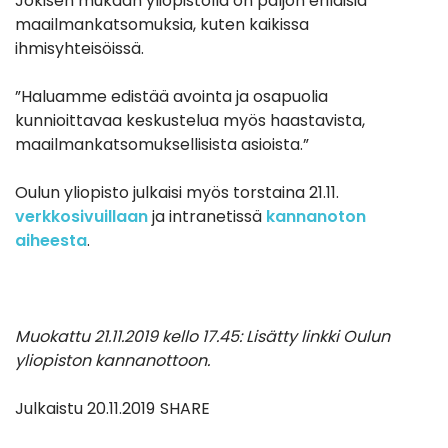
Jokisen mukaan yliopistolla on paljon erilaisia
maailmankatsomuksia, kuten kaikissa
ihmisyhteisöissä.
”Haluamme edistää avointa ja osapuolia
kunnioittavaa keskustelua myös haastavista,
maailmankatsomuksellisista asioista.”
Oulun yliopisto julkaisi myös torstaina 21.11.
verkkosivuillaan
ja intranetissä
kannanoton
aiheesta
.
Muokattu 21.11.2019 kello 17.45: Lisätty linkki Oulun
yliopiston kannanottoon.
Julkaistu
20.11.2019
SHARE