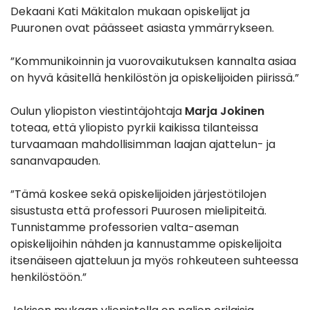
Dekaani Kati Mäkitalon mukaan opiskelijat ja
Puuronen ovat päässeet asiasta ymmärrykseen.
”Kommunikoinnin ja vuorovaikutuksen kannalta asiaa
on hyvä käsitellä henkilöstön ja opiskelijoiden piirissä.”
Oulun yliopiston viestintäjohtaja
Marja Jokinen
toteaa, että yliopisto pyrkii kaikissa tilanteissa
turvaamaan mahdollisimman laajan ajattelun- ja
sananvapauden.
”Tämä koskee sekä opiskelijoiden järjestötilojen
sisustusta että professori Puurosen mielipiteitä.
Tunnistamme professorien valta-aseman
opiskelijoihin nähden ja kannustamme opiskelijoita
itsenäiseen ajatteluun ja myös rohkeuteen suhteessa
henkilöstöön.”