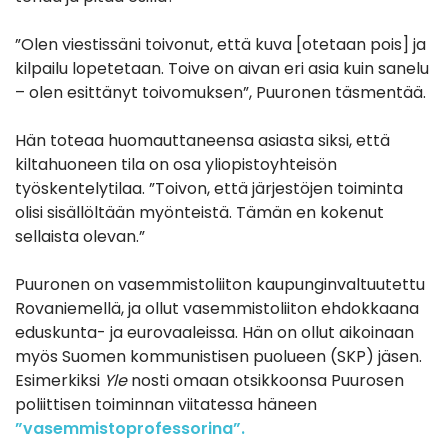
”Olen viestissäni toivonut, että kuva [otetaan pois] ja
kilpailu lopetetaan. Toive on aivan eri asia kuin sanelu
– olen esittänyt toivomuksen”, Puuronen täsmentää.
Hän toteaa huomauttaneensa asiasta siksi, että
kiltahuoneen tila on osa yliopistoyhteisön
työskentelytilaa. ”Toivon, että järjestöjen toiminta
olisi sisällöltään myönteistä. Tämän en kokenut
sellaista olevan.”
Puuronen on vasemmistoliiton kaupunginvaltuutettu
Rovaniemellä, ja ollut vasemmistoliiton ehdokkaana
eduskunta- ja eurovaaleissa. Hän on ollut aikoinaan
myös Suomen kommunistisen puolueen (SKP) jäsen.
Esimerkiksi
Yle
nosti omaan otsikkoonsa Puurosen
poliittisen toiminnan viitatessa häneen
”vasemmistoprofessorina”.