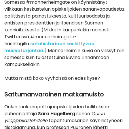
Somessa #mannerheimgate on käynnistänyt
vilkkaan keskustelun opiskelijoiden sananvapaudesta,
poliittisesta painostuksesta, kulttuurisodasta ja
entisten presidenttien ja itsenäisen Suomen
kunnioituksesta. (Mikkelin kaupunkikin mainosti
Twitterissä #mannerheimgate-
hashtagilla
sotahistoriaan keskittyvää
museotarjontaa.)
Mannerheimin kuvia on vilissyt niin
somessa kuin tulostettuina kuvina Linnanmaan
kampuksellakin.
Mutta mistä koko vyyhdissä on edes kyse?
Sattumanvarainen matkamuisto
Oulun Luokanopettajaopiskelijoiden hallituksen
puheenjohtaja
Sara Hagelberg
sanoo
Oulun
yliopppilaslehdelle
tapahtumasarjan käynnistyneen
tiistaiaamuna, kun professori Puuronen lähetti