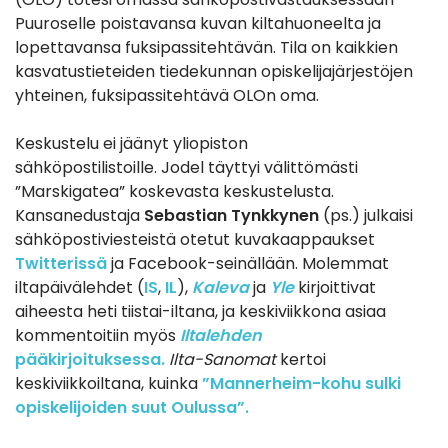
Puuroselle poistavansa kuvan kiltahuoneelta ja
lopettavansa fuksipassitehtävän. Tila on kaikkien
kasvatustieteiden tiedekunnan opiskelijajärjestöjen
yhteinen, fuksipassitehtävä OLOn oma.
Keskustelu ei jäänyt yliopiston
sähköpostilistoille. Jodel täyttyi välittömästi
”Marskigatea” koskevasta keskustelusta.
Kansanedustaja
Sebastian Tynkkynen
(ps.) julkaisi
sähköpostiviesteistä otetut kuvakaappaukset
Twitterissä
ja Facebook-seinällään. Molemmat
iltapäivälehdet (
IS
,
IL
),
Kaleva
ja
Yle
kirjoittivat
aiheesta heti tiistai-iltana, ja keskiviikkona asiaa
kommentoitiin myös
Iltalehden
pääkirjoituksessa.
Ilta-Sanomat
kertoi
keskiviikkoiltana, kuinka
”Mannerheim-kohu sulki
opiskelijoiden suut Oulussa”.