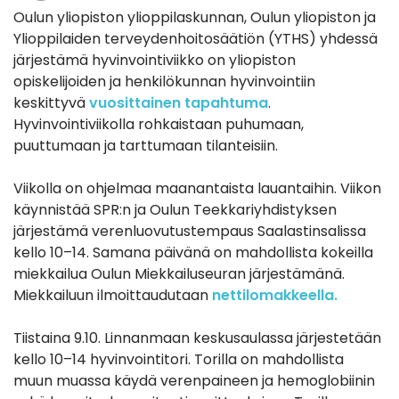
Oulun yliopiston ylioppilaskunnan, Oulun yliopiston ja
Ylioppilaiden terveydenhoitosäätiön (YTHS) yhdessä
järjestämä hyvinvointiviikko on yliopiston
opiskelijoiden ja henkilökunnan hyvinvointiin
keskittyvä
vuosittainen tapahtuma
.
Hyvinvointiviikolla rohkaistaan puhumaan,
puuttumaan ja tarttumaan tilanteisiin.
Viikolla on ohjelmaa maanantaista lauantaihin. Viikon
käynnistää SPR:n ja Oulun Teekkariyhdistyksen
järjestämä verenluovutustempaus Saalastinsalissa
kello 10–14. Samana päivänä on mahdollista kokeilla
miekkailua Oulun Miekkailuseuran järjestämänä.
Miekkailuun ilmoittaudutaan
nettilomakkeella.
Tiistaina 9.10. Linnanmaan keskusaulassa järjestetään
kello 10–14 hyvinvointitori. Torilla on mahdollista
muun muassa käydä verenpaineen ja hemoglobiinin