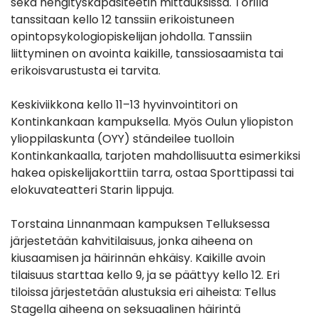
sekä hengityskapasiteetin mittauksissa. Torilla
tanssitaan kello 12 tanssiin erikoistuneen
opintopsykologiopiskelijan johdolla. Tanssiin
liittyminen on avointa kaikille, tanssiosaamista tai
erikoisvarustusta ei tarvita.
Keskiviikkona kello 11–13 hyvinvointitori on
Kontinkankaan kampuksella. Myös Oulun yliopiston
ylioppilaskunta (OYY) ständeilee tuolloin
Kontinkankaalla, tarjoten mahdollisuutta esimerkiksi
hakea opiskelijakorttiin tarra, ostaa Sporttipassi tai
elokuvateatteri Starin lippuja.
Torstaina Linnanmaan kampuksen Telluksessa
järjestetään kahvitilaisuus, jonka aiheena on
kiusaamisen ja häirinnän ehkäisy. Kaikille avoin
tilaisuus starttaa kello 9, ja se päättyy kello 12. Eri
tiloissa järjestetään alustuksia eri aiheista: Tellus
Stagella aiheena on seksuaalinen häirintä