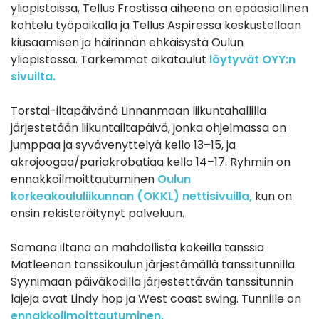
yliopistoissa, Tellus Frostissa aiheena on epäasiallinen
kohtelu työpaikalla ja Tellus Aspiressa keskustellaan
kiusaamisen ja häirinnän ehkäisystä Oulun
yliopistossa. Tarkemmat aikataulut
löytyvät OYY:n
sivuilta.
Torstai-iltapäivänä Linnanmaan liikuntahallilla
järjestetään liikuntailtapäivä, jonka ohjelmassa on
jumppaa ja syvävenyttelyä kello 13–15, ja
akrojoogaa/pariakrobatiaa kello 14–17. Ryhmiin on
ennakkoilmoittautuminen
Oulun
korkeakoululiikunnan (OKKL) nettisivuilla,
kun on
ensin rekisteröitynyt palveluun.
Samana iltana on mahdollista kokeilla tanssia
Matleenan tanssikoulun järjestämällä tanssitunnilla.
Syynimaan päiväkodilla järjestettävän tanssitunnin
lajeja ovat Lindy hop ja West coast swing. Tunnille on
ennakkoilmoittautuminen.