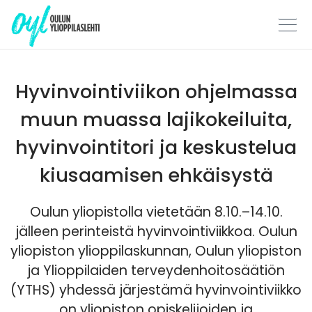
Skip
to
content
Hyvinvointiviikon ohjelmassa
muun muassa lajikokeiluita,
hyvinvointitori ja keskustelua
kiusaamisen ehkäisystä
Oulun yliopistolla vietetään 8.10.–14.10.
jälleen perinteistä hyvinvointiviikkoa. Oulun
yliopiston ylioppilaskunnan, Oulun yliopiston
ja Ylioppilaiden terveydenhoitosäätiön
(YTHS) yhdessä järjestämä hyvinvointiviikko
on yliopiston opiskelijoiden ja