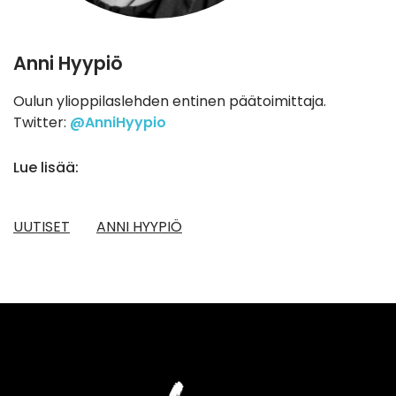
Anni Hyypiö
Oulun ylioppilaslehden entinen päätoimittaja.
Twitter:
@AnniHyypio
Lue lisää:
UUTISET
ANNI HYYPIÖ