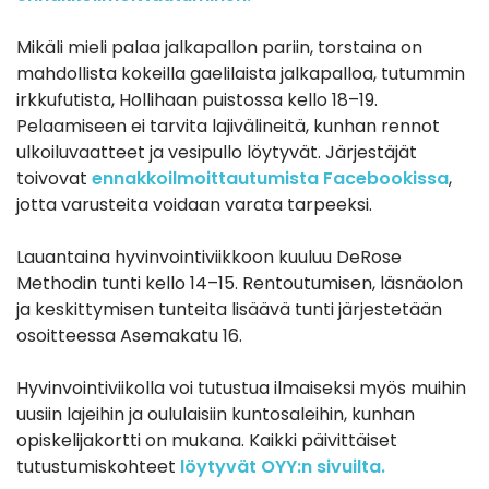
Mikäli mieli palaa jalkapallon pariin, torstaina on
mahdollista kokeilla gaelilaista jalkapalloa, tutummin
irkkufutista, Hollihaan puistossa kello 18–19.
Pelaamiseen ei tarvita lajivälineitä, kunhan rennot
ulkoiluvaatteet ja vesipullo löytyvät. Järjestäjät
toivovat
ennakkoilmoittautumista Facebookissa
,
jotta varusteita voidaan varata tarpeeksi.
Lauantaina hyvinvointiviikkoon kuuluu DeRose
Methodin tunti kello 14–15. Rentoutumisen, läsnäolon
ja keskittymisen tunteita lisäävä tunti järjestetään
osoitteessa Asemakatu 16.
Hyvinvointiviikolla voi tutustua ilmaiseksi myös muihin
uusiin lajeihin ja oululaisiin kuntosaleihin, kunhan
opiskelijakortti on mukana. Kaikki päivittäiset
tutustumiskohteet
löytyvät OYY:n sivuilta.