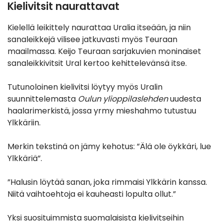
Kielivitsit naurattavat
Kielellä leikittely naurattaa Uralia itseään, ja niin
sanaleikkejä vilisee jatkuvasti myös Teuraan
maailmassa. Keijo Teuraan sarjakuvien moninaiset
sanaleikkivitsit Ural kertoo kehittelevänsä itse.
Tutunoloinen kielivitsi löytyy myös Uralin
suunnittelemasta
Oulun ylioppilaslehden
uudesta
haalarimerkistä, jossa yrmy mieshahmo tutustuu
Ylkkäriin.
Merkin tekstinä on jämy kehotus: ”Älä ole öykkäri, lue
Ylkkäriä”.
”Halusin löytää sanan, joka rimmaisi Ylkkärin kanssa.
Niitä vaihtoehtoja ei kauheasti lopulta ollut.”
Yksi suosituimmista suomalaisista kielivitseihin