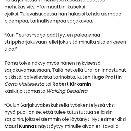
mehukas vitsi –formaattiin ikuiseksi
ajoiksi. Tulevaisuudessa hän haluaisi tehdä aiempaa
pidempää, tarinallisempaa sarjakuvaa.
”Kun Teuras-sarja päättyy, en palaa enää
strippisarjakuvaan, ellei joku sitä minulta sitä erikseen
tilaa.”
Tämä toive näkyy myös hänen nykyisessä
sarjakuvamaussaan. Tällä hetkellä Ural on innostunut
pitkistä, polveilevista tarinoista, kuten
Hugo Prattin
Corto Maltesesta
tai
Robert Kirkamin
käsikirjoittamasta
Walking Deadista.
”Oulun Sarjakuvakeskuksella työskentelyssä yksi
hyvä puoli on se, että tulee tutustuttua sellaisiin
sarjoihin, joita ei aiemmin ole löytänyt. Nyt esimerkiksi
Mauri Kunnas
näyttäytyy minulle aivan eri tavalla