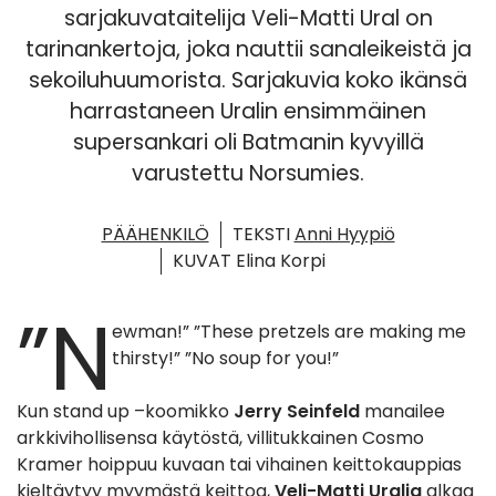
sarjakuvataitelija Veli-Matti Ural on
tarinankertoja, joka nauttii sanaleikeistä ja
sekoiluhuumorista. Sarjakuvia koko ikänsä
harrastaneen Uralin ensimmäinen
supersankari oli Batmanin kyvyillä
varustettu Norsumies.
PÄÄHENKILÖ
TEKSTI
Anni Hyypiö
KUVAT Elina Korpi
”N
ewman!”
”These pretzels are making me
thirsty!” ”No soup for you!”
Kun stand up –koomikko
Jerry Seinfeld
manailee
arkkivihollisensa käytöstä, villitukkainen Cosmo
Kramer hoippuu kuvaan tai vihainen keittokauppias
kieltäytyy myymästä keittoa,
Veli-Matti Uralia
alkaa