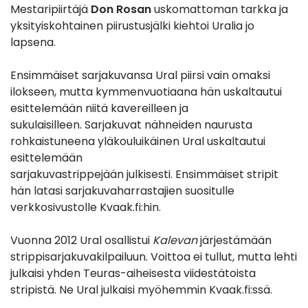
Mestaripiirtäjä
Don Rosan
uskomattoman tarkka ja
yksityiskohtainen piirustusjälki kiehtoi Uralia jo
lapsena.
Ensimmäiset sarjakuvansa Ural piirsi vain omaksi
ilokseen, mutta kymmenvuotiaana hän uskaltautui
esittelemään niitä kavereilleen ja
sukulaisilleen. Sarjakuvat nähneiden naurusta
rohkaistuneena yläkouluikäinen Ural uskaltautui
esittelemään
sarjakuvastrippejään julkisesti. Ensimmäiset stripit
hän latasi sarjakuvaharrastajien suositulle
verkkosivustolle Kvaak.fi:hin.
Vuonna 2012 Ural osallistui
Kalevan
järjestämään
strippisarjakuvakilpailuun. Voittoa ei tullut, mutta lehti
julkaisi yhden Teuras-aiheisesta viidestätoista
stripistä. Ne Ural julkaisi myöhemmin Kvaak.fi:ssä.