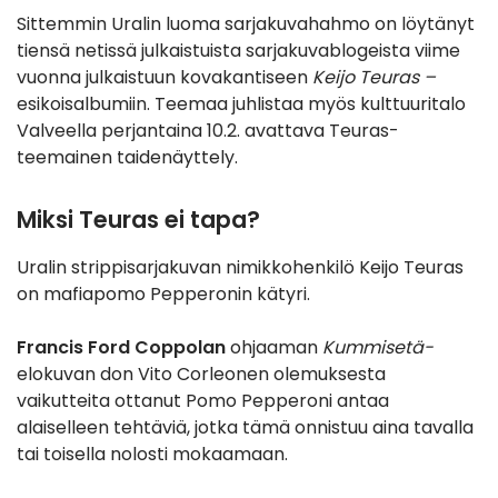
Sittemmin Uralin luoma sarjakuvahahmo on löytänyt
tiensä netissä julkaistuista sarjakuvablogeista viime
vuonna julkaistuun kovakantiseen
Keijo Teuras –
esikoisalbumiin. Teemaa juhlistaa myös kulttuuritalo
Valveella perjantaina 10.2. avattava Teuras-
teemainen taidenäyttely.
Miksi Teuras ei tapa?
Uralin strippisarjakuvan nimikkohenkilö Keijo Teuras
on mafiapomo Pepperonin kätyri.
Francis Ford Coppolan
ohjaaman
Kummisetä-
elokuvan don Vito Corleonen olemuksesta
vaikutteita ottanut Pomo Pepperoni antaa
alaiselleen tehtäviä, jotka tämä onnistuu aina tavalla
tai toisella nolosti mokaamaan.