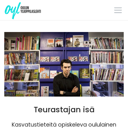
Skip
to
content
Teurastajan isä
Kasvatustieteitä opiskeleva oululainen