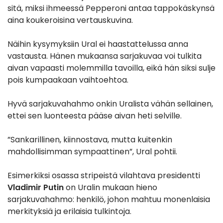
sitä, miksi ihmeessä Pepperoni antaa tappokäskynsä
aina koukeroisina vertauskuvina.
Näihin kysymyksiin Ural ei haastattelussa anna
vastausta. Hänen mukaansa sarjakuvaa voi tulkita
aivan vapaasti molemmilla tavoilla, eikä hän siksi sulje
pois kumpaakaan vaihtoehtoa.
Hyvä sarjakuvahahmo onkin Uralista vähän sellainen,
ettei sen luonteesta pääse aivan heti selville.
”Sankarillinen, kiinnostava, mutta kuitenkin
mahdollisimman sympaattinen”, Ural pohtii.
Esimerkiksi osassa stripeistä vilahtava presidentti
Vladimir Putin
on Uralin mukaan hieno
sarjakuvahahmo: henkilö, johon mahtuu monenlaisia
merkityksiä ja erilaisia tulkintoja.