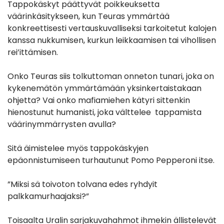
Tappokäskyt päättyvät poikkeuksetta
väärinkäsitykseen, kun Teuras ymmärtää
konkreettisesti vertauskuvalliseksi tarkoitetut kalojen
kanssa nukkumisen, kurkun leikkaamisen tai vihollisen
rei’ittämisen.
Onko Teuras siis tolkuttoman onneton tunari, joka on
kykenemätön ymmärtämään yksinkertaistakaan
ohjetta? Vai onko mafiamiehen kätyri sittenkin
hienostunut humanisti, joka välttelee tappamista
väärinymmärrysten avulla?
Sitä äimistelee myös tappokäskyjen
epäonnistumiseen turhautunut Pomo Pepperoni itse.
”Miksi sä toivoton tolvana edes ryhdyit
palkkamurhaajaksi?”
Toisaalta Uralin sarjakuvahahmot ihmekin ällistelevät