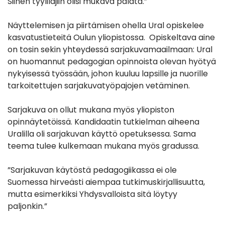
Siihen tyylilajiin olisi mukava palata.”
Näyttelemisen ja piirtämisen ohella Ural opiskelee
kasvatustieteitä Oulun yliopistossa. Opiskeltava aine
on tosin sekin yhteydessä sarjakuvamaailmaan: Ural
on huomannut pedagogian opinnoista olevan hyötyä
nykyisessä työssään, johon kuuluu lapsille ja nuorille
tarkoitettujen sarjakuvatyöpajojen vetäminen.
Sarjakuva on ollut mukana myös yliopiston
opinnäytetöissä. Kandidaatin tutkielman aiheena
Uralilla oli sarjakuvan käyttö opetuksessa. Sama
teema tulee kulkemaan mukana myös gradussa.
”Sarjakuvan käytöstä pedagogiikassa ei ole
Suomessa hirveästi aiempaa tutkimuskirjallisuutta,
mutta esimerkiksi Yhdysvalloista sitä löytyy
paljonkin.”