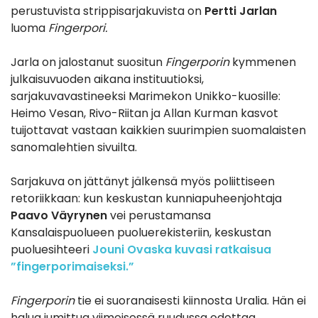
perustuvista strippisarjakuvista on
Pertti Jarlan
luoma
Fingerpori.
Jarla on jalostanut suositun
Fingerporin
kymmenen
julkaisuvuoden aikana instituutioksi,
sarjakuvavastineeksi Marimekon Unikko-kuosille:
Heimo Vesan, Rivo-Riitan ja Allan Kurman kasvot
tuijottavat vastaan kaikkien suurimpien suomalaisten
sanomalehtien sivuilta.
Sarjakuva on jättänyt jälkensä myös poliittiseen
retoriikkaan: kun keskustan kunniapuheenjohtaja
Paavo Väyrynen
vei perustamansa
Kansalaispuolueen puoluerekisteriin, keskustan
puoluesihteeri
Jouni Ovaska
kuvasi ratkaisua
”fingerporimaiseksi.”
Fingerporin
tie ei suoranaisesti kiinnosta Uralia. Hän ei
halua jumittua viimeisessä ruudussa odottaa