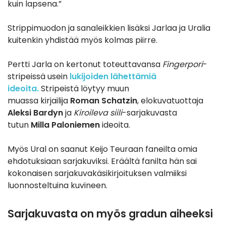
kuin lapsena.”
Strippimuodon ja sanaleikkien lisäksi Jarlaa ja Uralia
kuitenkin yhdistää myös kolmas piirre.
Pertti Jarla on kertonut toteuttavansa
Fingerpori
-
stripeissä usein
lukijoiden lähettämiä
ideoita.
Stripeistä löytyy muun
muassa kirjailija
Roman Schatzin
, elokuvatuottaja
Aleksi Bardyn
ja
Kiroileva siili
-sarjakuvasta
tutun
Milla Paloniemen
ideoita.
Myös Ural on saanut Keijo Teuraan faneilta omia
ehdotuksiaan sarjakuviksi. Eräältä fanilta hän sai
kokonaisen sarjakuvakäsikirjoituksen valmiiksi
luonnosteltuina kuvineen.
Sarjakuvasta on myös gradun aiheeksi