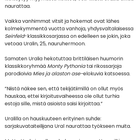
naurattaa.
Vaikka vanhimmat vitsit ja hokemat ovat lähes
kolmekymmentä vuotta vanhoja, yhdysvaltalaisessa
Seinfeld
-klassikkosarjassa on edelleen se jokin, joka
vetoaa Uralin, 25, nauruhermoon.
Samaten Uralia hekotuttaa brittiläisen huumorin
klassikkoryhmää
Monty Pythonia
tai rikossarjoja
parodioivia
Mies ja alaston ase-
elokuvia katsoessa.
”Niistä näkee sen, että tekijätiimillä on ollut myös
hauskaa, ettei kirjoitusvaiheessa ole ollut turhia
estoja sille, mistä asioista saisi kirjoittaa.”
Uralilla on hauskuuteen erityinen suhde:
sarjakuvataiteilijana Ural naurattaa työkseen muita.