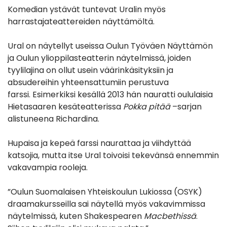
Komedian ystävät tuntevat Uralin myös
harrastajateattereiden näyttämöltä.
Ural on näytellyt useissa Oulun Työväen Näyttämön
ja Oulun ylioppilasteatterin näytelmissä, joiden
tyylilajina on ollut usein väärinkäsityksiin ja
absudereihin yhteensattumiin perustuva
farssi. Esimerkiksi kesällä 2013 hän nauratti oululaisia
Hietasaaren kesäteatterissa
Pokka pitää
–sarjan
alistuneena Richardina.
Hupaisa ja kepeä farssi naurattaa ja viihdyttää
katsojia, mutta itse Ural toivoisi tekevänsä ennemmin
vakavampia rooleja.
”Oulun Suomalaisen Yhteiskoulun Lukiossa (OSYK)
draamakursseilla sai näytellä myös vakavimmissa
näytelmissä, kuten Shakespearen
Macbethissä
.