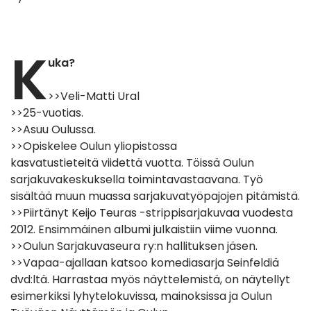
K
uka?
>>Veli-Matti Ural
>>25-vuotias.
>>Asuu Oulussa.
>>Opiskelee Oulun yliopistossa
kasvatustieteitä viidettä vuotta. Töissä Oulun
sarjakuvakeskuksella toimintavastaavana. Työ
sisältää muun muassa sarjakuvatyöpajojen pitämistä.
>>Piirtänyt Keijo Teuras -strippisarjakuvaa vuodesta
2012. Ensimmäinen albumi julkaistiin viime vuonna.
>>Oulun Sarjakuvaseura ry:n hallituksen jäsen.
>>Vapaa-ajallaan katsoo komediasarja Seinfeldiä
dvd:ltä. Harrastaa myös näyttelemistä, on näytellyt
esimerkiksi lyhytelokuvissa, mainoksissa ja Oulun