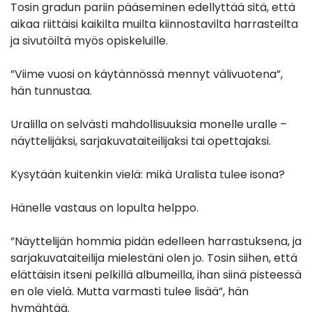
Tosin gradun pariin pääseminen edellyttää sitä, että
aikaa riittäisi kaikilta muilta kiinnostavilta harrasteilta
ja sivutöiltä myös opiskeluille.
”Viime vuosi on käytännössä mennyt välivuotena”,
hän tunnustaa.
Uralilla on selvästi mahdollisuuksia monelle uralle –
näyttelijäksi, sarjakuvataiteilijaksi tai opettajaksi.
Kysytään kuitenkin vielä: mikä Uralista tulee isona?
Hänelle vastaus on lopulta helppo.
”Näyttelijän hommia pidän edelleen harrastuksena, ja
sarjakuvataiteilija mielestäni olen jo. Tosin siihen, että
elättäisin itseni pelkillä albumeilla, ihan siinä pisteessä
en ole vielä. Mutta varmasti tulee lisää”, hän
hymähtää.