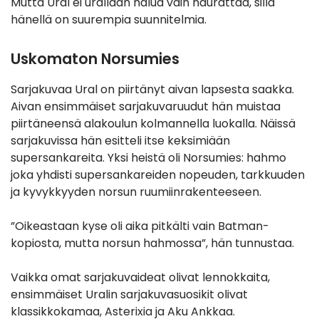
Mutta Ural ei urallaan halua vain naurattaa, sillä
hänellä on suurempia suunnitelmia.
Uskomaton Norsumies
Sarjakuvaa Ural on piirtänyt aivan lapsesta saakka.
Aivan ensimmäiset sarjakuvaruudut hän muistaa
piirtäneensä alakoulun kolmannella luokalla. Näissä
sarjakuvissa hän esitteli itse keksimiään
supersankareita. Yksi heistä oli Norsumies: hahmo
joka yhdisti supersankareiden nopeuden, tarkkuuden
ja kyvykkyyden norsun ruumiinrakenteeseen.
”Oikeastaan kyse oli aika pitkälti vain Batman-
kopiosta, mutta norsun hahmossa”, hän tunnustaa.
Vaikka omat sarjakuvaideat olivat lennokkaita,
ensimmäiset Uralin sarjakuvasuosikit olivat
klassikkokamaa, Asterixia ja Aku Ankkaa.