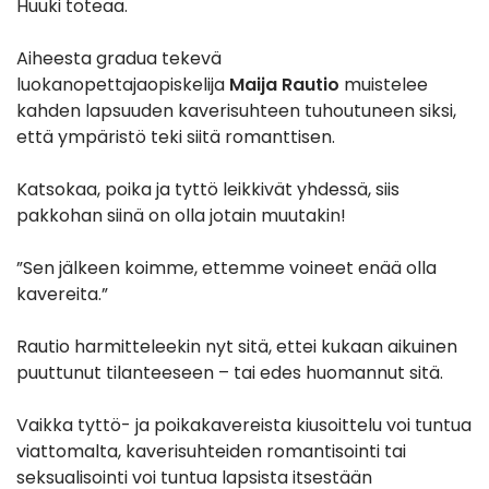
Huuki toteaa.
Aiheesta gradua tekevä
luokanopettajaopiskelija
Maija Rautio
muistelee
kahden lapsuuden kaverisuhteen tuhoutuneen siksi,
että ympäristö teki siitä romanttisen.
Katsokaa, poika ja tyttö leikkivät yhdessä, siis
pakkohan siinä on olla jotain muutakin!
”Sen jälkeen koimme, ettemme voineet enää olla
kavereita.”
Rautio harmitteleekin nyt sitä, ettei kukaan aikuinen
puuttunut tilanteeseen – tai edes huomannut sitä.
Vaikka tyttö- ja poikakavereista kiusoittelu voi tuntua
viattomalta, kaverisuhteiden romantisointi tai
seksualisointi voi tuntua lapsista itsestään