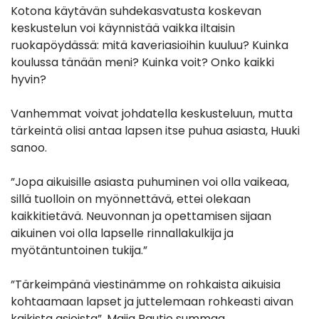
Kotona käytävän suhdekasvatusta koskevan
keskustelun voi käynnistää vaikka iltaisin
ruokapöydässä: mitä kaveriasioihin kuuluu? Kuinka
koulussa tänään meni? Kuinka voit? Onko kaikki
hyvin?
Vanhemmat voivat johdatella keskusteluun, mutta
tärkeintä olisi antaa lapsen itse puhua asiasta, Huuki
sanoo.
”Jopa aikuisille asiasta puhuminen voi olla vaikeaa,
sillä tuolloin on myönnettävä, ettei olekaan
kaikkitietävä. Neuvonnan ja opettamisen sijaan
aikuinen voi olla lapselle rinnallakulkija ja
myötäntuntoinen tukija.”
”Tärkeimpänä viestinämme on rohkaista aikuisia
kohtaamaan lapset ja juttelemaan rohkeasti aivan
kaikista asioista”, Maija Rautio summaa.