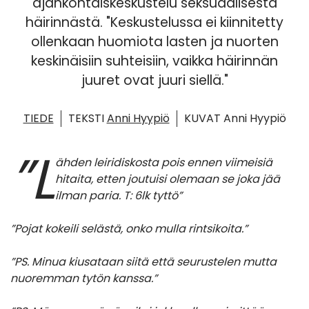
ajankohtaiskeskustelu seksuaalisesta
häirinnästä. "Keskustelussa ei kiinnitetty
ollenkaan huomiota lasten ja nuorten
keskinäisiin suhteisiin, vaikka häirinnän
juuret ovat juuri siellä."
TIEDE
TEKSTI
Anni Hyypiö
KUVAT Anni Hyypiö
”L
ähden leiridiskosta pois ennen viimeisiä
hitaita, etten joutuisi olemaan se joka jää
ilman paria. T: 6lk tyttö”
”Pojat kokeili selästä, onko mulla rintsikoita.”
”PS. Minua kiusataan siitä että seurustelen mutta
nuoremman tytön kanssa.”