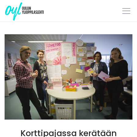
Skip
to
content
Korttipajassa kerätään