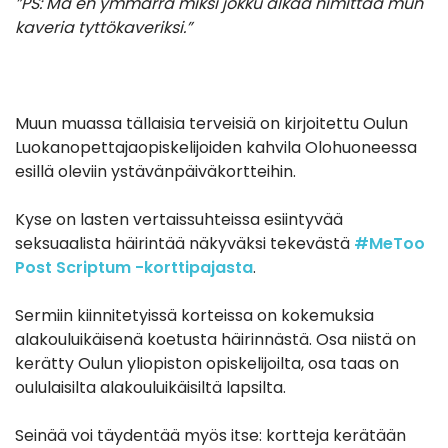
”PS: Mä en ymmärrä miksi jokku alkaa nimittää mun
kaveria tyttökaveriksi.”
Muun muassa tällaisia terveisiä on kirjoitettu Oulun
Luokanopettajaopiskelijoiden kahvila Olohuoneessa
esillä oleviin ystävänpäiväkortteihin.
Kyse on lasten vertaissuhteissa esiintyvää
seksuaalista häirintää näkyväksi tekevästä
#MeToo
Post Scriptum -korttipajasta
.
Sermiin kiinnitetyissä korteissa on kokemuksia
alakouluikäisenä koetusta häirinnästä. Osa niistä on
kerätty Oulun yliopiston opiskelijoilta, osa taas on
oululaisilta alakouluikäisiltä lapsilta.
Seinää voi täydentää myös itse: kortteja kerätään