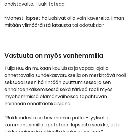
ahdistavalta, Huuki toteaa.
”Monesti lapset haluaisivat olla vain kavereita, ilman
mitään ylimääräistä latausta tai odotuksia.”
Vastuuta on myös vanhemmilla
Tuija Huukin mukaan kouluissa ja vapaa-ajalla
annettavalla suhdekasvatuksella on merkittävä rooli
seksuaaliseen häirintään puuttumisessa ja sen
ennaltaehkäisemisessä sekä tärkeä rooli myös
myöhemmissä elämänvaiheissa tapahtuvan
häirinnän ennaltaehkäisijänä.
”Rakkaudesta se hevonenkin potkii -tyylisellä
kommentoinnilla opetetaan lapsesta saakka, että
tykkääminen ja väkivalta kuuluvat yhteen.”