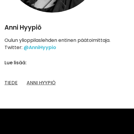
Anni Hyypiö
Oulun ylioppilaslehden entinen päätoimittaja.
Twitter:
@AnniHyypio
Lue lisää:
TIEDE
ANNI HYYPIÖ