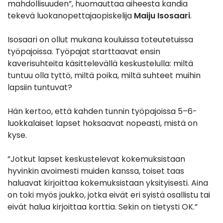
mahdollisuuden”, huomauttaa aiheesta kandia
tekevä luokanopettajaopiskelija
Maiju Isosaari
.
Isosaari on ollut mukana kouluissa toteutetuissa
työpajoissa. Työpajat starttaavat ensin
kaverisuhteita käsittelevällä keskustelulla: miltä
tuntuu olla tyttö, miltä poika, miltä suhteet muihin
lapsiin tuntuvat?
Hän kertoo, että kahden tunnin työpajoissa 5–6-
luokkalaiset lapset hoksaavat nopeasti, mistä on
kyse.
”Jotkut lapset keskustelevat kokemuksistaan
hyvinkin avoimesti muiden kanssa, toiset taas
haluavat kirjoittaa kokemuksistaan yksityisesti. Aina
on toki myös joukko, jotka eivät eri syistä osallistu tai
eivät halua kirjoittaa korttia. Sekin on tietysti OK.”