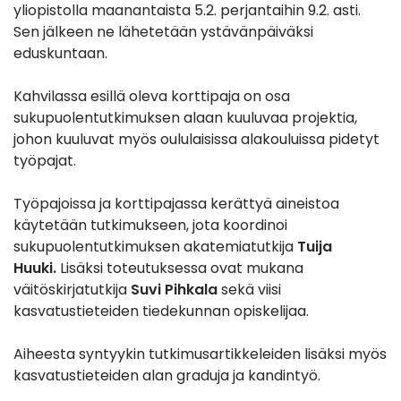
yliopistolla maanantaista 5.2. perjantaihin 9.2. asti.
Sen jälkeen ne lähetetään ystävänpäiväksi
eduskuntaan.
Kahvilassa esillä oleva korttipaja on osa
sukupuolentutkimuksen alaan kuuluvaa projektia,
johon kuuluvat myös oululaisissa alakouluissa pidetyt
työpajat.
Työpajoissa ja korttipajassa kerättyä aineistoa
käytetään tutkimukseen, jota koordinoi
sukupuolentutkimuksen akatemiatutkija
Tuija
Huuki.
Lisäksi toteutuksessa ovat mukana
väitöskirjatutkija
Suvi Pihkala
sekä viisi
kasvatustieteiden tiedekunnan opiskelijaa.
Aiheesta syntyykin tutkimusartikkeleiden lisäksi myös
kasvatustieteiden alan graduja ja kandintyö.