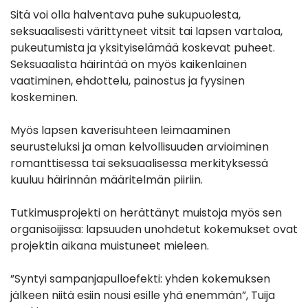
Sitä voi olla halventava puhe sukupuolesta,
seksuaalisesti värittyneet vitsit tai lapsen vartaloa,
pukeutumista ja yksityiselämää koskevat puheet.
Seksuaalista häirintää on myös kaikenlainen
vaatiminen, ehdottelu, painostus ja fyysinen
koskeminen.
Myös lapsen kaverisuhteen leimaaminen
seurusteluksi ja oman kelvollisuuden arvioiminen
romanttisessa tai seksuaalisessa merkityksessä
kuuluu häirinnän määritelmän piiriin.
Tutkimusprojekti on herättänyt muistoja myös sen
organisoijissa: lapsuuden unohdetut kokemukset ovat
projektin aikana muistuneet mieleen.
”Syntyi sampanjapulloefekti: yhden kokemuksen
jälkeen niitä esiin nousi esille yhä enemmän”, Tuija