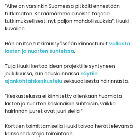
”Aihe on varsinkin Suomessa pitkälti ennestään
tutkimaton. Keräämämme aineisto tarjoaa
tutkimuksellisesti nyt paljon mahdollisuuksia”, Huuki
kuvailee.
Hän on itse tutkimustyössään kiinnostunut
vallasta
lasten ja nuorten suhteissa
.
Tuija Huuki kertoo idean projektille syntyneen
joulukuussa, kun eduskunnassa
käytiin
ajankohtaiskeskustelu
seksuaalisesta häirinnästä.
”Keskustelussa ei kiinnitetty ollenkaan huomiota
lasten ja nuorten keskinäisiin suhteisiin, vaikka
häirinnän juuret ovat juuri siellä.”
Korttien toimittamisella Huuki toivoo herättelevänsä
kansanedustajia toimintaan.